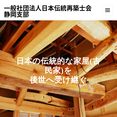
一般社団法人日本伝統再築士会
静岡支部
日本の伝統的な家屋(古
民家)を
後世へ受け継ぐ